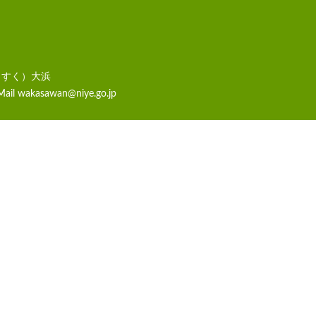
らすく）大浜
Mail
wakasawan@niye.go.jp