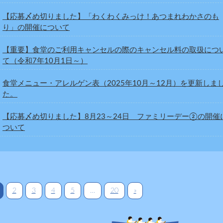
【応募〆め切りました】「わくわくみっけ！あつまれわかさのも
り」の開催について
【重要】食堂のご利用キャンセルの際のキャンセル料の取扱につ
て（令和7年10月1日～）
食堂メニュー・アレルゲン表（2025年10月～12月）を更新しま
た。
【応募〆め切りました】8月23～24日 ファミリーデー②の開催
ついて
2
3
4
5
…
20
»