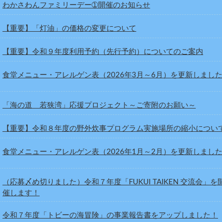
わかさわんファミリーデー➀開催のお知らせ
【重要】「灯油」の価格の変更について
【重要】令和９年度利用予約（先行予約）についてのご案内
食堂メニュー・アレルゲン表（2026年3月～6月）を更新しまし
「海の道 若狭湾」応援プロジェクト～ご寄附のお願い～
【重要】令和８年度の野外炊事プログラム実施場所の縮小につい
食堂メニュー・アレルゲン表（2026年1月～2月）を更新しまし
（応募〆め切りました）令和７年度「FUKUI TAIKEN 交流会」を
催します！
令和７年度「トビーの海冒険」の事業報告書をアップしました！