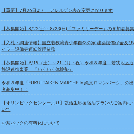
【重要】7月26日より、アレルゲン表が変更になります
【募集開始】8/22(土)～8/23(日)「ファミリーデー」の参加者募
【入札・調達情報】国立若狭湾青少年自然の家 建築設備保全及び
イラー設備等運転管理業務
【募集開始】9/19（土）～21（月・祝）令和８年度 若狭地区
施設連携事業 「わくわく体験塾」
令和８年度「FUKUI TAIKEN MARCHE in 縄文ロマンパーク」の
者募集中！！
【オリンピックセンターより】就活生応援宿泊プランのご案内に
いて
お茶パックの有料化について