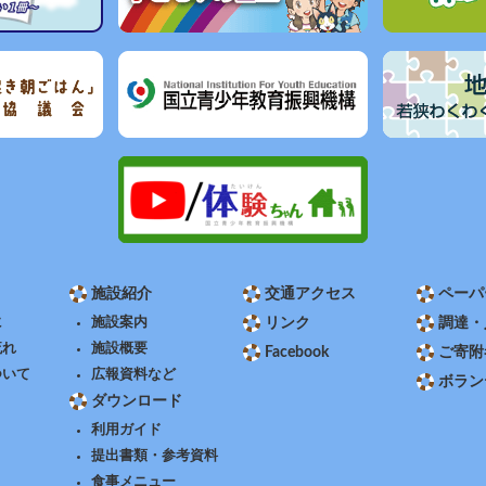
施設紹介
交通アクセス
ペーパ
に
施設案内
リンク
調達・
流れ
施設概要
Facebook
ご寄附
ついて
広報資料など
ボラン
ダウンロード
利用ガイド
提出書類・参考資料
食事メニュー