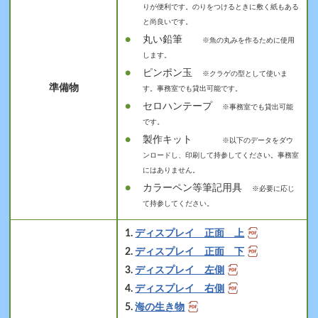
りが便利です。のりをつけるときに敷く紙もある
と尚良いです。
丸い鉛筆
※魚の丸みを作るために使用
します。
ピンポン玉
※クラゲの型として使いま
準備物
す。事務室でも貸出可能です。
セロハンテープ
※事務室でも貸出可能
です。
製作キット
※以下のデータをダウ
ンロードし、印刷して持参してください。事務室
にはありません。
カラーペン等筆記用具
※必要に応じ
て持参してください。
ディスプレイ 正面 上
ディスプレイ 正面 下
ディスプレイ 左側
ディスプレイ 右側
海の生き物