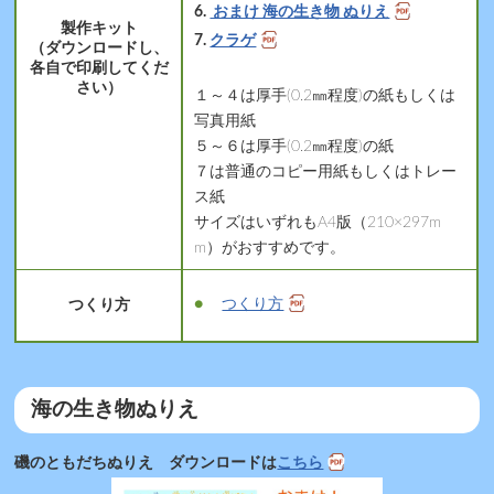
おまけ 海の生き物 ぬりえ
製作キット
クラゲ
（ダウンロードし、
各自で印刷してくだ
さい）
１～４は厚手(0.2㎜程度)の紙もしくは
写真用紙
５～６は厚手(0.2㎜程度)の紙
７は普通のコピー用紙もしくはトレー
ス紙
サイズはいずれもA4版（210×297m
m）がおすすめです。
つくり方
つくり方
海の生き物ぬりえ
磯のともだちぬりえ ダウンロードは
こちら