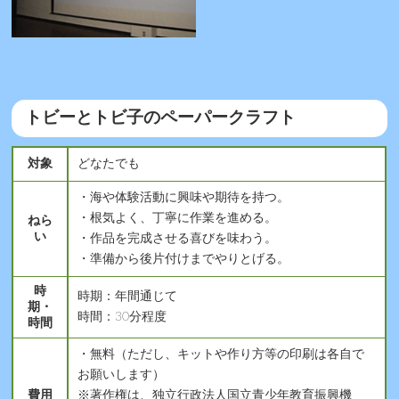
トビーとトビ子のペーパークラフト
対象
どなたでも
・海や体験活動に興味や期待を持つ。
・根気よく、丁寧に作業を進める。
ねら
い
・作品を完成させる喜びを味わう。
・準備から後片付けまでやりとげる。
時
時期：年間通じて
期・
時間：30分程度
時間
・無料（ただし、キットや作り方等の印刷は各自で
お願いします）
費用
※著作権は、独立行政法人国立青少年教育振興機