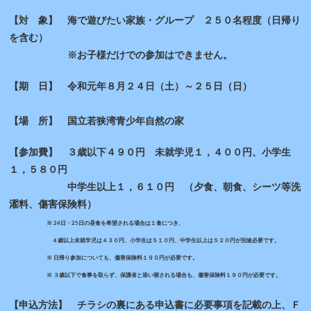
【対 象】 海で遊びたい家族・グループ ２５０名程度（日帰り
を含む）
※お子様だけでの参加はできません。
【期 日】 令和元年８月２４日（土）～２５日（日）
【場 所】 国立若狭湾青少年自然の家
【参加費】 ３歳以下４９０円 未就学児１，４００円、小学生
１，５８０円
中学生以上１，６１０円 （夕食、朝食、シーツ等洗
濯料、傷害保険料）
※ 24日・25日の昼食を希望される場合は１食につき、
４歳以上未就学児は４３０円、小学生は５１０円、中学生以上は５２０円が別途必要です。
※ 日帰り参加についても、傷害保険料１９０円が必要です。
※ ３歳以下で食事を取らず、保護者と添い寝される場合も、傷害保険料１９０円が必要です。
【申込方法】 チラシの裏にある申込書に必要事項を記載の上、Ｆ