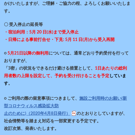
かけいたしますが、ご理解・ご協力の程、よろしくお願いいたしま
す。
〇 受入停止の延長等
・宿泊利用：5月 20 日(水)まで受入停止
・日帰による事前打合せ・下見: 5月 11 日(月)から受入再開
○
5月21日以降の御利用
については、通常どおり予約受付を行って
おりますが、
「3密」の状況をできるだけ避ける措置として、
1日あたりの総利
用者数の上限を設定して、予約を受け付けるこ
とを予定
していま
す
。
○ ご利用の際の留意事項につきまして、
施設ご利用時のお願い(新
型コロナウィルス感染拡大防
止のために)（2020年4月8日発行）
のとおりとしていますが、
社会情勢等を踏まえ対応を一部変更する予定です。
改訂次第、発表いたします。