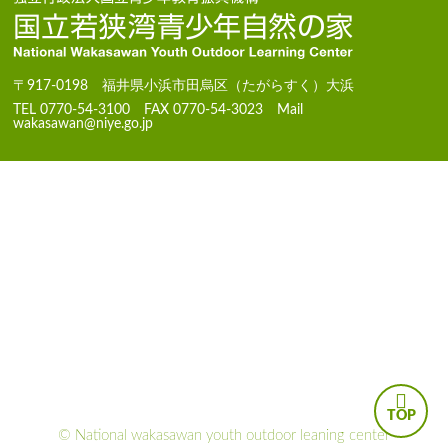
〒917-0198 福井県小浜市田烏区（たがらすく）大浜
TEL 0770-54-3100 FAX 0770-54-3023 Mail
wakasawan@niye.go.jp
© National wakasawan youth outdoor leaning center