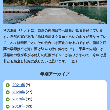
秋の深まりとともに、自然の家周辺でも紅葉が見頃を迎えていま
す。自然の家がある半島は標高３００ｍくらいの山々が連なってい
て、木々は季節ごとにその色合いを変化させるのですが、新緑と紅
葉の季節は空と海に溶け込んで特に鮮やかです。半島の先端には、
落葉樹の森が広がる絶好の紅葉ポイントがありますので、今年は是
非とも踏査し記録に残したいと思います。（あ）
年別アーカイブ
2021年
(9)
2020年
(27)
2019年
(31)
2018年
(43)