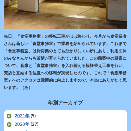
先日、「食堂事務室」の移転工事がほぼ終わり、今月から食堂業者
さんは新しい「食堂事務室」で業務を始められています。これまで
「食堂事務室」は厨房奧のとても分かりにくい所にあり、利用団体
のみなさんからも苦情が寄せられていました。この懸案中の懸案に
ついて、倉庫と「食堂事務室」を入れ替える模様替え工事を行い、
売店と直結する位置への移転が実現したのです。これで「食堂事務
室」へのアクセスは飛躍的に向上しますので、本当にありがたく思
います。（あ）
年別アーカイブ
2021年
(9)
2020年
(27)