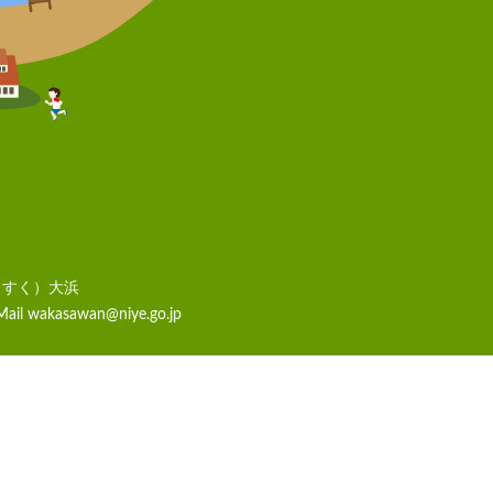
らすく）大浜
Mail
wakasawan@niye.go.jp