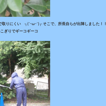
取りにくい ┐(´･ω･`)┌ そこで、所長自らが出陣しました！
枝をのこぎりでギーコギーコ