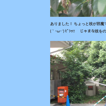
ありました！ ちょっと枝が邪魔で
(｀･ω･´) ﾋﾞｼｯ!! じゃまな