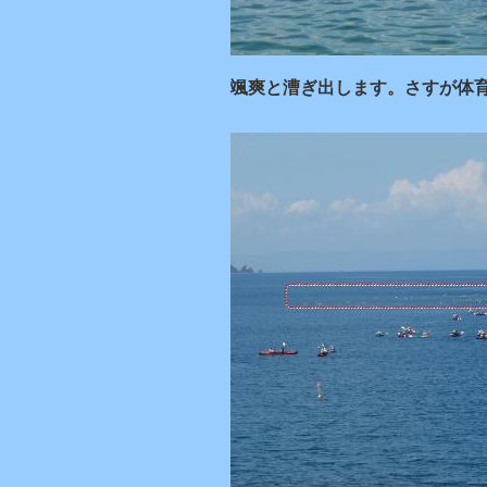
颯爽と漕ぎ出します。さすが体