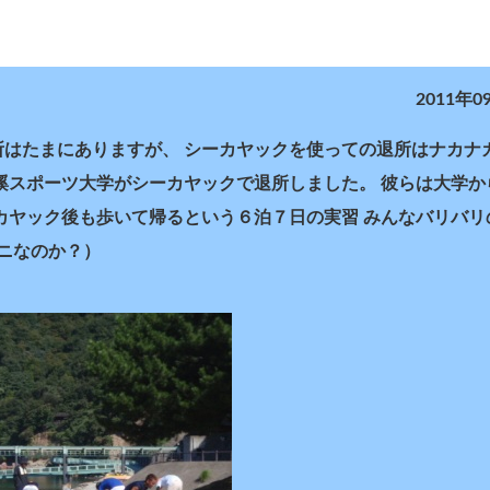
2011年0
所はたまにありますが、 シーカヤックを使っての退所はナカナ
蹊スポーツ大学がシーカヤックで退所しました。 彼らは大学から
カヤック後も歩いて帰るという６泊７日の実習 みんなバリバリ
ニなのか？）