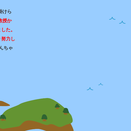
掛けら
教授か
ました。
々努力し
んちゃ