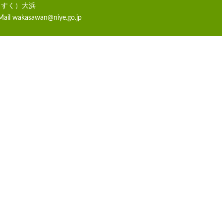
らすく）大浜
Mail
wakasawan@niye.go.jp